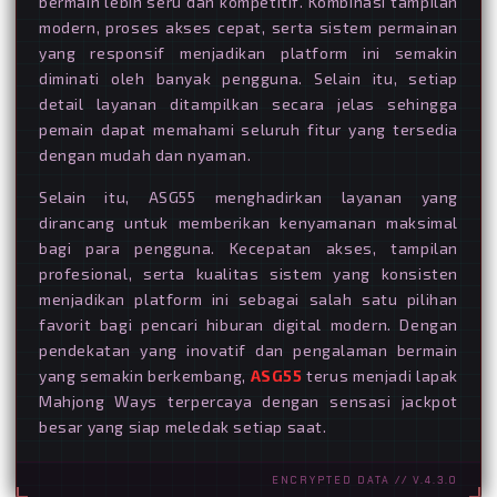
bermain lebih seru dan kompetitif. Kombinasi tampilan
modern, proses akses cepat, serta sistem permainan
yang responsif menjadikan platform ini semakin
diminati oleh banyak pengguna. Selain itu, setiap
detail layanan ditampilkan secara jelas sehingga
pemain dapat memahami seluruh fitur yang tersedia
dengan mudah dan nyaman.
Selain itu, ASG55 menghadirkan layanan yang
dirancang untuk memberikan kenyamanan maksimal
bagi para pengguna. Kecepatan akses, tampilan
profesional, serta kualitas sistem yang konsisten
menjadikan platform ini sebagai salah satu pilihan
favorit bagi pencari hiburan digital modern. Dengan
pendekatan yang inovatif dan pengalaman bermain
yang semakin berkembang,
ASG55
terus menjadi lapak
Mahjong Ways terpercaya dengan sensasi jackpot
besar yang siap meledak setiap saat.
ENCRYPTED DATA // V.4.3.0