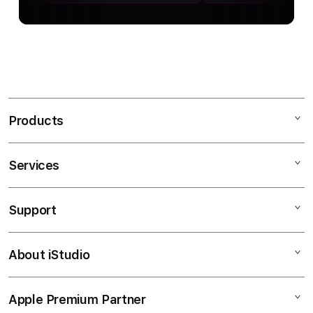
Products
Services
ASG55
SITUS TOGEL ONLINE
Support
AppleCare+
TOGEL ONLINE RESMI
Corporate
BANDAR TOGEL TERPERCAYA
About iStudio
My Account
Demo Sessions
SITUS TOTO
Collection & Delivery
Elush Service Provider
TOTO TOGEL
Apple Premium Partner
About Us
Returns & Exchanges