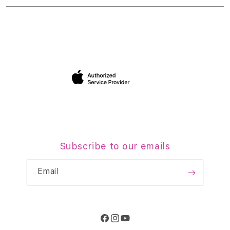
Financing Options
SITUS TOGEL TERPERCAYA
Find an iStudio near you
Contact Us
Trade-in
TOGEL ONLINE
Why Shop at iStudio
FAQ
Traveller’s Reservation
Elush Corporate Website
Privacy Policy
Site Terms of Use
Subscribe to our emails
Email
Facebook
Instagram
YouTube
Payment